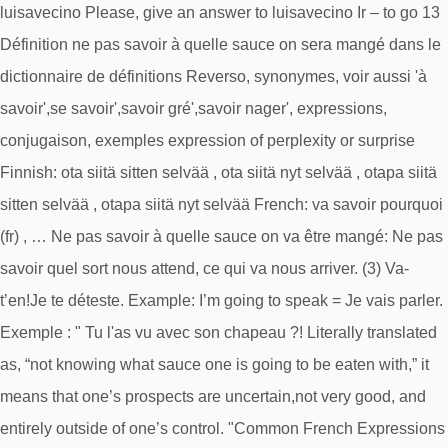
luisavecino Please, give an answer to luisavecino Ir – to go 13
Définition ne pas savoir à quelle sauce on sera mangé dans le
dictionnaire de définitions Reverso, synonymes, voir aussi 'à
savoir',se savoir',savoir gré',savoir nager', expressions,
conjugaison, exemples expression of perplexity or surprise
Finnish: ota siitä sitten selvää , ota siitä nyt selvää , otapa siitä
sitten selvää , otapa siitä nyt selvää French: va savoir pourquoi
(fr) , … Ne pas savoir à quelle sauce on va être mangé: Ne pas
savoir quel sort nous attend, ce qui va nous arriver. (3) Va-
t’en!Je te déteste. Example: I’m going to speak = Je vais parler.
Exemple : " Tu l'as vu avec son chapeau ?! Literally translated
as, “not knowing what sauce one is going to be eaten with,” it
means that one’s prospects are uncertain,not very good, and
entirely outside of one’s control. "Common French Expressions